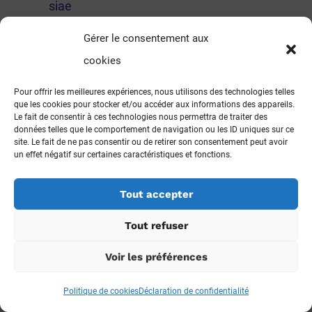
siae
Un seul mot : merci ! C'est tellement difficile de
Gérer le consentement aux
trouver des médecins avec une telle ouverture
cookies
d'esprit. Bravo pour votre courage et votre prise
Pour offrir les meilleures expériences, nous utilisons des technologies telles
de position publique.
que les cookies pour stocker et/ou accéder aux informations des appareils.
Le fait de consentir à ces technologies nous permettra de traiter des
Le Dr Rehby s'adresse à notre Ministre de
données telles que le comportement de navigation ou les ID uniques sur ce
site. Le fait de ne pas consentir ou de retirer son consentement peut avoir
la Santé...
un effet négatif sur certaines caractéristiques et fonctions.
28/08/2017 14:04
Tout accepter
Barbalabs
Si l'on retrouve 3 cas aussi graves dans une
Tout refuser
seule patientèle, il faut se poser la question de la
Voir les préférences
pharmacovigilance en France. Je veux bien
qu'une RCT soit très chère ou très dure à mener.
Politique de cookies
Déclaration de confidentialité
Mais notre réseau de médecins n'est-il pas