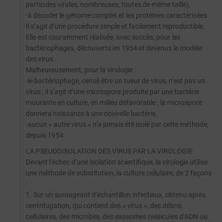
particules virales, nombreuses, toutes de même taille),
-à décoder le génome complet et les protéines caractérisées.
Il s’agit d’une procédure simple et facilement reproductible.
Elle est couramment réalisée, avec succès, pour les
bactériophages, découverts en 1954 et devenus le modèle
des virus.
Malheureusement, pour la virologie :
-le bactériophage, censé être un tueur de virus, n’est pas un
virus ; il s’agit d’une microspore produite par une bactérie
mourante en culture, en milieu défavorable ; la microspore
donnera naissance à une nouvelle bactérie.
-aucun « autre virus » n’a jamais été isolé par cette méthode,
depuis 1954
LA PSEUDOISOLATION DES VIRUS PAR LA VIROLOGIE
Devant l’échec d’une isolation scientifique, la virologie utilise
une méthode de substitution, la culture cellulaire, de 2 façons
:
1. Sur un surnageant d’échantillon infectieux, obtenu après
centrifugation, qui contient des « virus », des débris
cellulaires, des microbes, des exosomes (vésicules d’ADN ou