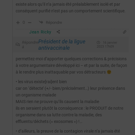
existe alors qu’il n’a jamais été préalablement isolé et par
conséquent purifié n’est pas un comportement scientifique.
0
Répondre
Jean Ricky
Président de la ligue
Répondre
16 janvier
à
antivaccinale
2023 17h09
permettez-moi d’apporter quelques corrections & précisions
à votre argumentaire développé ici – et par la suite, de façon
à le rendre plus inattaquable par vos détracteurs
• les virus existe[rai]ent bien
car on ‘détecte’ (+/- bien/précisément…) leur présence dans
un organisme malade
MAIS rien ne prouve qu’ils causent la maladie
ils en seraient plutôt la conséquence : le PRODUIT de notre
organisme dans sa lutte contre la maladie, des
effluents/déchets (« exosomes ») !…
• d’ailleurs, la preuve de la contagion virale n’a jamais été