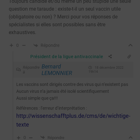
Toujours candide et/ou même un peu stupide une seule
question me taraude : existe-t-il un seul vaccin utile
(obligatoire ou non) ? Merci pour vos réponses de
spécialistes si elles sont possibles sans être
exhaustives.
Répondre
0
Président de la ligue antivaccinale
Bernard
Répondre
18 décembre 2022
à
LEMONNIER
19h14
Les vaccins sont dirigés contre des virus qui n’existent pas
Aucun virus n’a jamais été isolé scientifiquement
Aussi simple que ça!!!
Références : l‘erreur d‘interprétation :
http://wissenschafftplus.de/cms/de/wichtige-
texte
0
Répondre