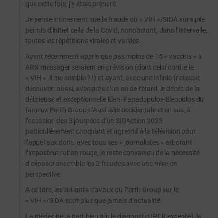
que cette fois, j’y étais préparé.
Je pense intimement que la fraude du « VIH »/SIDA aura pile
permis d’initier celle de la Covid, nonobstant, dans l’intervalle,
toutes les répétitions virales et variées…
Ayant récemment appris que pas moins de 15 « vaccins » à
ARN messager seraient en prévision (dont celui contre le
« VIH », il me semble ? !) et ayant, avec une infinie tristesse,
découvert aussi, avec près d’un an de retard, le décès de la
délicieuse et exceptionnelle Eleni Papadopulos-Eleopulos du
fameux Perth Group d’Australie occidentale et en sus, à
l’occasion des 3 journées d’un SIDAction 2023
particulièrement choquant et agressif à la télévision pour
l’appel aux dons, avec tous ses « journalistes » arborant
l’imposteur ruban rouge, je reste convaincu de la nécessité
d’exposer ensemble les 2 fraudes avec une mise en
perspective.
A ce titre, les brillants travaux du Perth Group sur le
« VIH »/SIDA sont plus que jamais d’actualité.
La médecine, à part bien sûr le diagnostic (PCR excepté), la