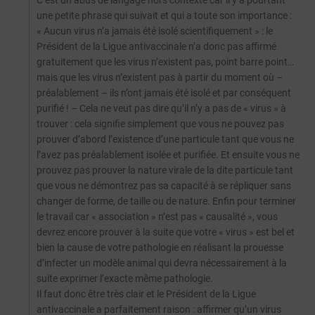
C’est un abus de langage hors contexte car il y a pourtant
une petite phrase qui suivait et qui a toute son importance :
« Aucun virus n’a jamais été isolé scientifiquement » : le
Président de la Ligue antivaccinale n’a donc pas affirmé
gratuitement que les virus n’existent pas, point barre point…
mais que les virus n’existent pas à partir du moment où –
préalablement – ils n’ont jamais été isolé et par conséquent
purifié ! – Cela ne veut pas dire qu’il n’y a pas de « virus » à
trouver : cela signifie simplement que vous ne pouvez pas
prouver d’abord l’existence d’une particule tant que vous ne
l’avez pas préalablement isolée et purifiée. Et ensuite vous ne
prouvez pas prouver la nature virale de la dite particule tant
que vous ne démontrez pas sa capacité à se répliquer sans
changer de forme, de taille ou de nature. Enfin pour terminer
le travail car « association » n’est pas « causalité », vous
devrez encore prouver à la suite que votre « virus » est bel et
bien la cause de votre pathologie en réalisant la prouesse
d’infecter un modèle animal qui devra nécessairement à la
suite exprimer l’exacte même pathologie.
Il faut donc être très clair et le Président de la Ligue
antivaccinale a parfaitement raison : affirmer qu’un virus