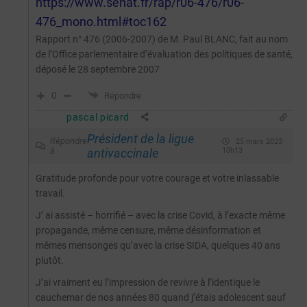
https://www.senat.fr/rap/r06-476/r06-
476_mono.html#toc162
Rapport n° 476 (2006-2007) de M. Paul BLANC, fait au nom
de l’Office parlementaire d’évaluation des politiques de santé,
déposé le 28 septembre 2007
0
Répondre
pascal picard
Président de la ligue
Répondre
25 mars 2023
à
antivaccinale
10h13
Gratitude profonde pour votre courage et votre inlassable
travail.
J’ ai assisté – horrifié – avec la crise Covid, à l’exacte même
propagande, même censure, même désinformation et
mêmes mensonges qu’avec la crise SIDA, quelques 40 ans
plutôt.
J’ai vraiment eu l’impression de revivre à l’identique le
cauchemar de nos années 80 quand j’étais adolescent sauf