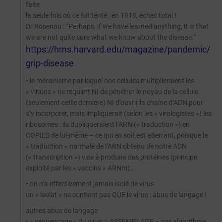
faite
la seule fois où ce fut tenté : en 1919, échec total !
Dr Rosenau : “Perhaps, if we have learned anything, it is that
we are not quite sure what we know about the disease.”
https://hms.harvard.edu/magazine/pandemic/
grip-disease
• le mécanisme par lequel nos cellules multiplieraient les
« virions » ne requiert NI de pénétrer le noyau de la cellule
(seulement cette dernière) NI d’ouvrir la chaîne d’ADN pour
s’y incorporer, mais impliquerait (selon les « virologistes ») les
ribosomes : ils dupliqueraient l’ARN (« traduction ») en
COPIES de lui-même – ce qui en soit est aberrant, puisque la
« traduction » normale de l’ARN obtenu de notre ADN
(« transcription ») vise à produire des protéines (principe
exploité par les « vaccins » ARNm)…
• on n’a effectivement jamais isolé de virus
un « isolat » ne contient pas QUE le virus : abus de langage !
autres abus de langage
• « séquençage » du virus = ASSEMBLAGE – par algorithme