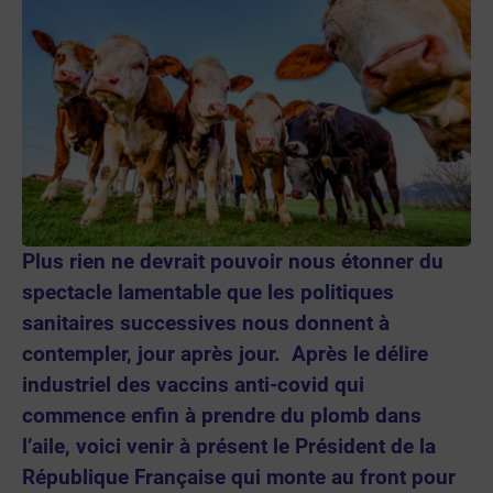
Plus rien ne devrait pouvoir nous étonner du
spectacle lamentable que les politiques
sanitaires successives nous donnent à
contempler, jour après jour. Après le délire
industriel des vaccins anti-covid qui
commence enfin à prendre du plomb dans
l’aile, voici venir à présent le Président de la
République Française qui monte au front pour