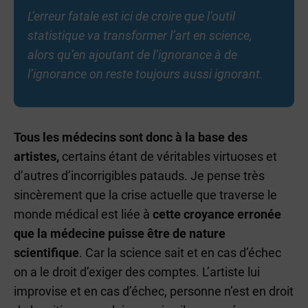
L’erreur fatale est ici de croire que l’outil
statistique va transformer l’art en science,
alors qu’en ajoutant de l’ignorance à de
l’ignorance on reste toujours aussi ignorant.
Tous les médecins sont donc à la base des
artistes,
certains étant de véritables virtuoses et
d’autres d’incorrigibles patauds. Je pense très
sincèrement que la crise actuelle que traverse le
monde médical est liée à
cette croyance erronée
que la médecine puisse être de nature
scientifique
. Car la science sait et en cas d’échec
on a le droit d’exiger des comptes. L’artiste lui
improvise et en cas d’échec, personne n’est en droit