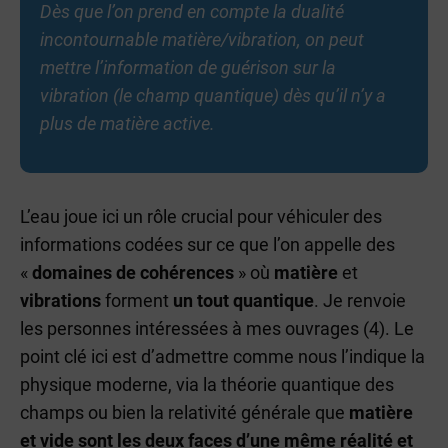
Dès que l’on prend en compte la dualité
incontournable matière/vibration, on peut
mettre l’information de guérison sur la
vibration (le champ quantique) dès qu’il n’y a
plus de matière active.
L’eau joue ici un rôle crucial pour véhiculer des
informations codées sur ce que l’on appelle des
«
domaines de cohérences
» où
matière
et
vibrations
forment
un tout quantique
. Je renvoie
les personnes intéressées à mes ouvrages (4). Le
point clé ici est d’admettre comme nous l’indique la
physique moderne, via la théorie quantique des
champs ou bien la relativité générale que
matière
et vide sont les deux faces d’une même réalité et