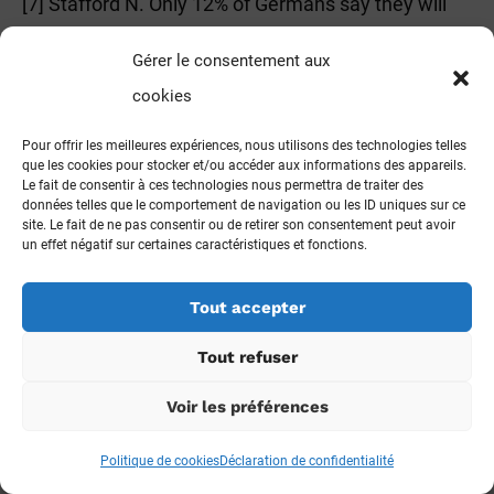
[7] Stafford N. Only 12% of Germans say they will
have H1N1 vaccine after row blows up over safety
Gérer le consentement aux
of adjuvants. BMJ 2009;339:b4335.
10.1136/bmj.b4335 19846501
cookies
[8] European Centre for Disease Prevention and
Pour offrir les meilleures expériences, nous utilisons des technologies telles
que les cookies pour stocker et/ou accéder aux informations des appareils.
Control. Narcolepsy in association with pandemic
Le fait de consentir à ces technologies nous permettra de traiter des
influenza vaccination (a multicountry European
données telles que le comportement de navigation ou les ID uniques sur ce
site. Le fait de ne pas consentir ou de retirer son consentement peut avoir
epidemiological investigation). 2012.
un effet négatif sur certaines caractéristiques et fonctions.
https://ecdc.europa.eu/sites/portal/files/media/en
/publications/Publications/Vaesco%20report%20FI
Tout accepter
NAL%20with%20cover.pdf
Tout refuser
[9] Partinen M, Saarenpää-Heikkilä O, Ilveskoski I,
etal . Increased incidence and clinical picture of
Voir les préférences
8
childhood narcolepsy following the 2009 H1N1
Politique de cookies
Déclaration de confidentialité
pandemic vaccination campaign in Finland. PLoS