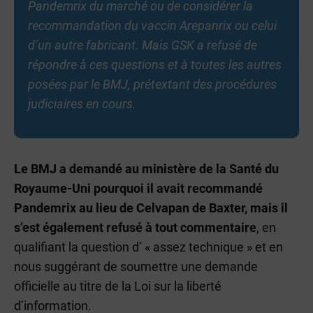
Pandemrix du marché ou de considérer la
recommandation du vaccin Arepanrix ou celui
d’un autre fabricant. Mais GSK a refusé de
répondre à ces questions et à toutes les autres
posées par le BMJ, prétextant des procédures
judiciaires en cours.
Le BMJ a demandé au ministère de la Santé du
Royaume-Uni pourquoi il avait recommandé
Pandemrix au lieu de Celvapan de Baxter, mais il
s’est également refusé à tout commentaire
, en
qualifiant la question d’ « assez technique » et en
nous suggérant de soumettre une demande
officielle au titre de la Loi sur la liberté
d’information.