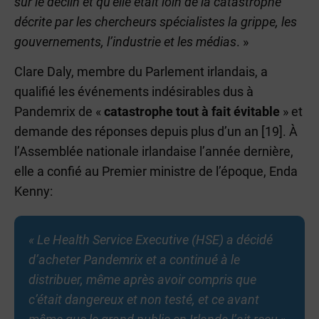
sur le déclin et qu’elle était loin de la catastrophe
décrite par les chercheurs spécialistes la grippe, les
gouvernements, l’industrie et les médias
. »
Clare Daly, membre du Parlement irlandais, a
qualifié les événements indésirables dus à
Pandemrix de «
catastrophe tout à fait évitable
» et
demande des réponses depuis plus d’un an [19]. À
l’Assemblée nationale irlandaise l’année dernière,
elle a confié au Premier ministre de l’époque, Enda
Kenny:
« Le Health Service Executive (HSE) a décidé
d’acheter Pandemrix et a continué à le
distribuer, même après avoir compris que
c’était dangereux et non testé, et ce avant