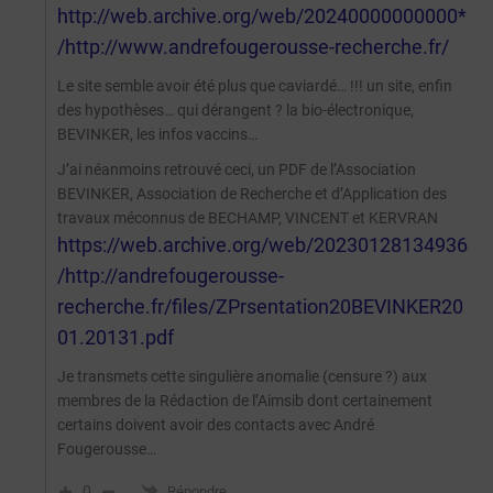
http://web.archive.org/web/20240000000000*
/http://www.andrefougerousse-recherche.fr/
Le site semble avoir été plus que caviardé… !!! un site, enfin
des hypothèses… qui dérangent ? la bio-électronique,
BEVINKER, les infos vaccins…
J’ai néanmoins retrouvé ceci, un PDF de l’Association
BEVINKER, Association de Recherche et d’Application des
travaux méconnus de BECHAMP, VINCENT et KERVRAN
https://web.archive.org/web/20230128134936
/http://andrefougerousse-
recherche.fr/files/ZPrsentation20BEVINKER20
01.20131.pdf
Je transmets cette singulière anomalie (censure ?) aux
membres de la Rédaction de l’Aimsib dont certainement
certains doivent avoir des contacts avec André
Fougerousse…
0
Répondre