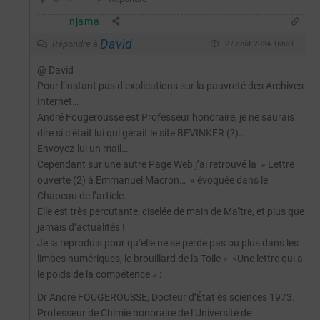
njama
David
Répondre à
27 août 2024 16h31
@ David
Pour l’instant pas d’explications sur la pauvreté des Archives
Internet…
André Fougerousse est Professeur honoraire, je ne saurais
dire si c’était lui qui gérait le site BEVINKER (?)…
Envoyez-lui un mail…
Cependant sur une autre Page Web j’ai retrouvé la » Lettre
ouverte (2) à Emmanuel Macron… » évoquée dans le
Chapeau de l’article.
Elle est très percutante, ciselée de main de Maître, et plus que
jamais d’actualités !
Je la reproduis pour qu’elle ne se perde pas ou plus dans les
limbes numériques, le brouillard de la Toile « »Une lettre qui a
le poids de la compétence » :
Dr André FOUGEROUSSE, Docteur d’État ès sciences 1973.
Professeur de Chimie honoraire de l’Université de