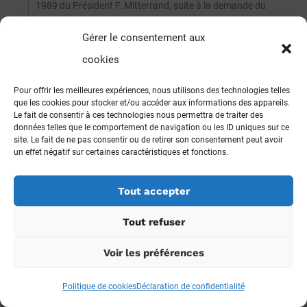
1989 du Président F. Mitterrand, suite à la demande du
Préfet.
Gérer le consentement aux
Ce curriculum étant rapidement brossé, j’en arrive à expliciter
mes exigences : c’est votre projet d’imposer onze
cookies
vaccinations obligatoires à de très jeunes enfants qui me
révolte, parce qu’il ne répond pas aux exigences auxquelles
Pour offrir les meilleures expériences, nous utilisons des technologies telles
m’ont soumises mes responsabilités de chargé de fonction
que les cookies pour stocker et/ou accéder aux informations des appareils.
Le fait de consentir à ces technologies nous permettra de traiter des
publique à l’université, comme enseignant, chercheur et
données telles que le comportement de navigation ou les ID uniques sur ce
gestionnaire.
site. Le fait de ne pas consentir ou de retirer son consentement peut avoir
un effet négatif sur certaines caractéristiques et fonctions.
Je m’explique :
L’obligation vaccinale ne pourrait se justifier que s’il était
Tout accepter
démontré de façon incontestable, en respectant des
démarches scientifiques rigoureuses, dont les procédures et
Tout refuser
les résultats seraient publiés dans des revues d’audience
internationale :
Voir les préférences
17
– que les vaccins protègent parfaitement tous les vaccinés
(ceux-ci étant infectés artificiellement, ils risquent d’être
Politique de cookies
Déclaration de confidentialité
contagieux et des transferts de virulence sont possibles) ;
– que les non-vaccinés représentent un danger pour la santé