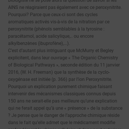
biologiste ne se pose alors la question de savoir si les
AINS ne réagiraient pas également avec ce peroxynitrite.
Pourquoi? Parce que ceux-ci sont des cycles
aromatiques activés vis-à-vis de la nitration par ce
peroxynitrite (phénols semblables à la tyrosine :
paracétamol, acide salicylique,.. ou encore
alkylbenzènes (ibuprofène),…).
C’est d’autant plus intriguant que McMurry et Begley
explicitent, dans leur ouvrage « The Organic Chemistry
of Biological Pathways », seconde édition du 11 janvier
2016, (W. H. Freeman) que la synthèse de la cyclo-
oxygénase est initiée (p. 366) par l’ion Peroxynitrite.
Pourquoi un explication purement chimique faisant
intervenir des mécanismes classiques connus depuis
150 ans ne serait-elle pas meilleure qu’une explication
qui ne ferait appel qu’à une « présence » de la substance
? Je pense que le danger de l’approche chimique réside
dans le fait qu’elle admet que le médicament modifie