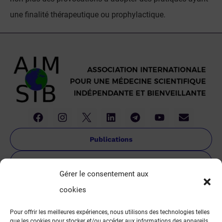
une finalité thérapeutique ou prophylactique.
Publications
Charte
Gérer le consentement aux
Objectifs
cookies
REJOINDRE LA NEWSLETTER
Pour offrir les meilleures expériences, nous utilisons des technologies telles
que les cookies pour stocker et/ou accéder aux informations des appareils.